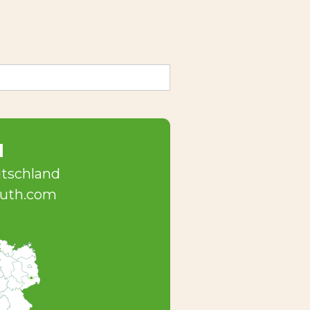
KARRIERE
l
utschland
uth.com